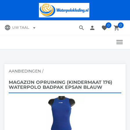
0
0
language
search
person
favorite
local_grocery_store
arrow_drop_down
UW TAAL
TOGG
NAVI
AANBIEDINGEN
/
MAGAZIJN OPRUIMING (KINDERMAAT 176)
WATERPOLO BADPAK EPSAN BLAUW