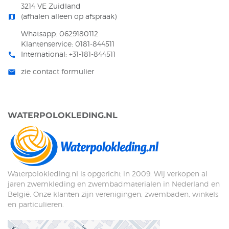
3214 VE Zuidland
(afhalen alleen op afspraak)
map
Whatsapp: 0629180112
Klantenservice: 0181-844511
International: +31-181-844511
call
zie contact formulier
mail
WATERPOLOKLEDING.NL
Waterpolokleding.nl is opgericht in 2009. Wij verkopen al
jaren zwemkleding en zwembadmaterialen in Nederland en
België. Onze klanten zijn verenigingen, zwembaden, winkels
en particulieren.