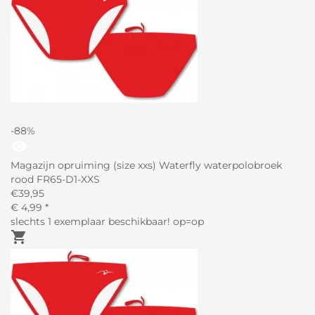
-88%
visibility
Magazijn opruiming (size xxs) Waterfly waterpolobroek
rood FR65-D1-XXS
€
39,95
€
4,
99
*
slechts 1 exemplaar beschikbaar! op=op
shopping_cart