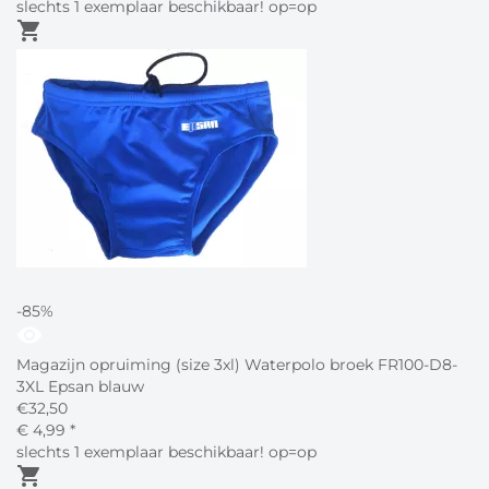
slechts 1 exemplaar beschikbaar! op=op
shopping_cart
-85%
visibility
Magazijn opruiming (size 3xl) Waterpolo broek FR100-D8-
3XL Epsan blauw
€
32,50
€
4,
99
*
slechts 1 exemplaar beschikbaar! op=op
shopping_cart