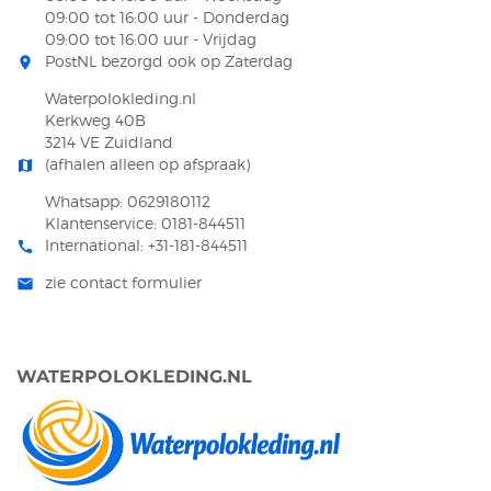
09:00 tot 16:00 uur - Donderdag
09:00 tot 16:00 uur - Vrijdag
PostNL bezorgd ook op Zaterdag
room
Waterpolokleding.nl
Kerkweg 40B
3214 VE Zuidland
(afhalen alleen op afspraak)
map
Whatsapp: 0629180112
Klantenservice: 0181-844511
International: +31-181-844511
call
zie contact formulier
mail
WATERPOLOKLEDING.NL