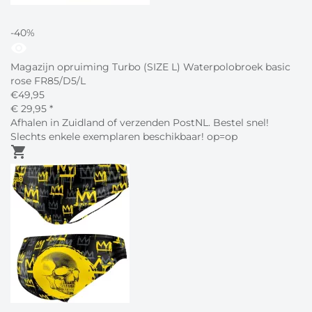
-40%
visibility
Magazijn opruiming Turbo (SIZE L) Waterpolobroek basic
rose FR85/D5/L
€
49,95
€
29,
95
*
Afhalen in Zuidland of verzenden PostNL. Bestel snel!
Slechts enkele exemplaren beschikbaar! op=op
shopping_cart