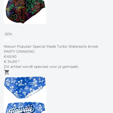
-30%
visibility
Nieuw! Populair Special Made Turbo Waterpolo broek
PARTY DRAWING
€
49,90
€
34,
90
*
Dit artikel wordt speciaal voor je gemaakt.
shopping_cart