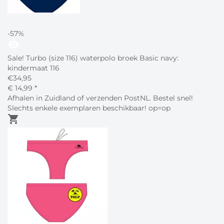
-57%
visibility
Sale! Turbo (size 116) waterpolo broek Basic navy:
kindermaat 116
€
34,95
€
14,
99
*
Afhalen in Zuidland of verzenden PostNL. Bestel snel!
Slechts enkele exemplaren beschikbaar! op=op
shopping_cart