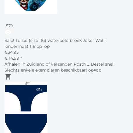
-57%
visibility
Sale! Turbo (size 116) waterpolo broek Joker Wall:
kindermaat 116 op=op
€
34,95
€
14,
99
*
Afhalen in Zuidland of verzenden PostNL. Bestel snel!
Slechts enkele exemplaren beschikbaar! op=op
shopping_cart