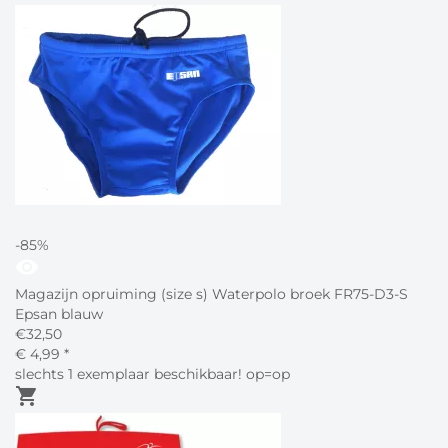
-85%
visibility
Magazijn opruiming (size s) Waterpolo broek FR75-D3-S
Epsan blauw
€
32,50
€
4,
99
*
slechts 1 exemplaar beschikbaar! op=op
shopping_cart