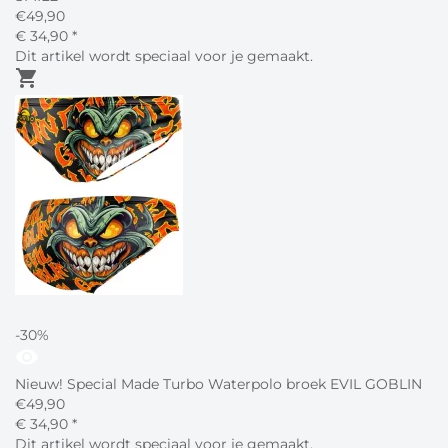
€
49,90
€
34,
90
*
Dit artikel wordt speciaal voor je gemaakt.
shopping_cart
-30%
visibility
Nieuw! Special Made Turbo Waterpolo broek EVIL GOBLIN
€
49,90
€
34,
90
*
Dit artikel wordt speciaal voor je gemaakt.