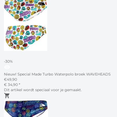
-30%
visibility
Nieuw! Special Made Turbo Waterpolo broek WAVEHEADS
€
49,90
€
34,
90
*
Dit artikel wordt speciaal voor je gemaakt.
shopping_cart