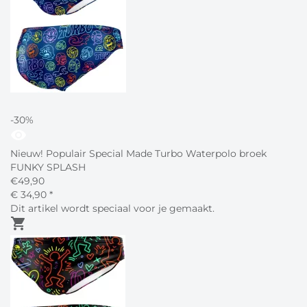
-30%
visibility
Nieuw! Populair Special Made Turbo Waterpolo broek
FUNKY SPLASH
€
49,90
€
34,
90
*
Dit artikel wordt speciaal voor je gemaakt.
shopping_cart