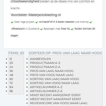
chloorbestendigheid
bieden ze de ideale mix van comfort en
kracht.
Voordelen Waterpolokleding.nl
​ Zeer lage prijzen
Achteraf of in 3 delen betalen
(via Klarna)
Afhaalpunt
in Zuidland
Bezorgen met
Post NL
Ruilen binnen 30
dagen
ITEMS:
20
SORTEER OP:
PRIJS VAN LAAG NAAR HOOG
12
AANBEVOLEN
20
PRODUCTNAAM A-Z
24
PRODUCTNAAM Z-A
36
PRIJS VAN LAAG NAAR HOOG
48
PRIJS VAN HOOG NAAR LAAG
60
KORTING VAN LAAG NAAR HOOG
72
KORTING VAN HOOG NAAR LAAG
84
ARTIKELNUMMER A-Z
96
ARTIKELNUMMER Z-A
MINST RECENT AANGEPAST EERST
MEEST RECENT AANGEPAST EERST
REVIEWSCORE VAN HOOG NAAR LAAG