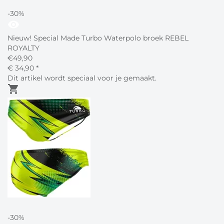
-30%
visibility
Nieuw! Special Made Turbo Waterpolo broek REBEL
ROYALTY
€
49,90
€
34,
90
*
Dit artikel wordt speciaal voor je gemaakt.
shopping_cart
-30%