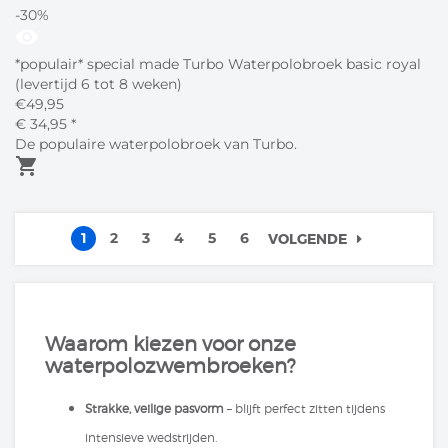
-30%
visibility
*populair* special made Turbo Waterpolobroek basic royal
(levertijd 6 tot 8 weken)
€
49,95
€
34,
95
*
De populaire waterpolobroek van Turbo.
shopping_cart
1
2
3
4
5
6
VOLGENDE
Waarom kiezen voor onze
waterpolozwembroeken?
Strakke, veilige pasvorm
– blijft perfect zitten tijdens
intensieve wedstrijden.