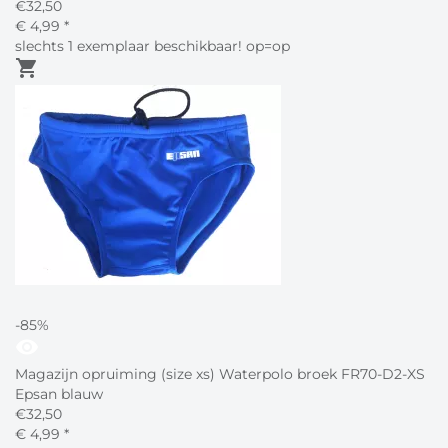
€
32,50
€
4,
99
*
slechts 1 exemplaar beschikbaar! op=op
shopping_cart
-85%
visibility
Magazijn opruiming (size xs) Waterpolo broek FR70-D2-XS
Epsan blauw
€
32,50
€
4,
99
*