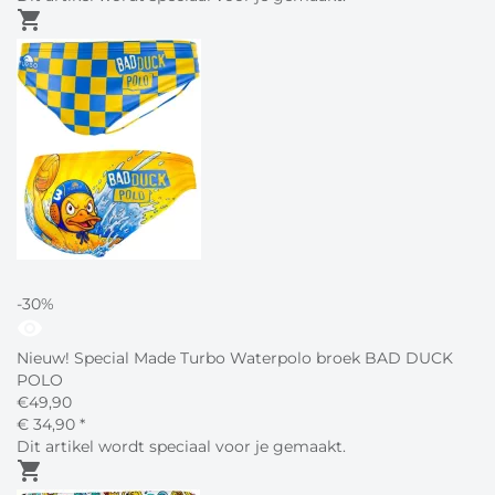
shopping_cart
-30%
visibility
Nieuw! Special Made Turbo Waterpolo broek BAD DUCK
POLO
€
49,90
€
34,
90
*
Dit artikel wordt speciaal voor je gemaakt.
shopping_cart