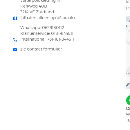
Waterpolokleding.nl
k
Kerkweg 40B
pa
3214 VE Zuidland
(afhalen alleen op afspraak)
map
Whatsapp: 0629180112
Klantenservice: 0181-844511
International: +31-181-844511
call
zie contact formulier
mail
On
W
T