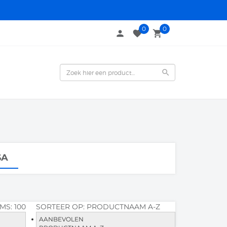
0
0
person
favorite
local_grocery_store
search
SA
EMS:
100
SORTEER OP:
PRODUCTNAAM A-Z
AANBEVOLEN