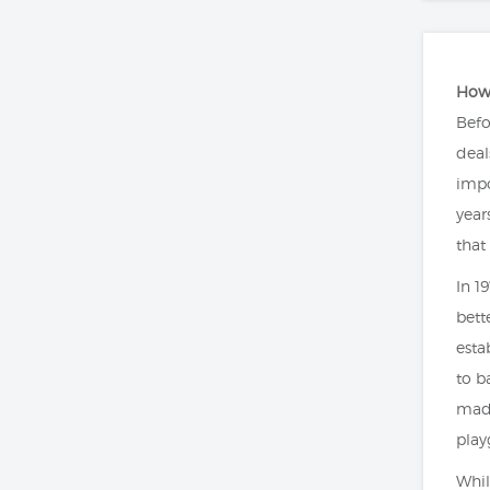
How 
Befo
deal
impo
year
that
In 1
bett
esta
to b
made
play
Whil