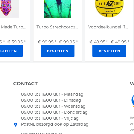
Special Made Turbo Sport...
Turbo Strechcordz S-121 ...
Voordeelbundel (10+ prij...
95
*
€ 59,95
*
€ 99,95
*
€ 99,95
*
€ 49,95
*
€ 49,95
*
STELLEN
BESTELLEN
BESTELLEN
CONTACT
W
09:00 tot 16:00 uur - Maandag
09:00 tot 16:00 uur - Dinsdag
09:00 tot 16:00 uur - Woensdag
09:00 tot 16:00 uur - Donderdag
Wa
09:00 tot 16:00 uur - Vrijdag
v
PostNL bezorgd ook op Zaterdag
room
z