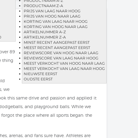
PRODUCTNAAM A-Z
PRODUCTNAAM Z-A
PRIJS VAN LAAG NAAR HOOG
PRIJS VAN HOOG NAAR LAAG
KORTING VAN LAAG NAAR HOOG
KORTING VAN HOOG NAAR LAAG
ARTIKELNUMMER A-Z
0
ARTIKELNUMMER Z-A
MINST RECENT AANGEPAST EERST
MEEST RECENT AANGEPAST EERST
 over 89
REVIEWSCORE VAN HOOG NAAR LAAG
REVIEWSCORE VAN LAAG NAAR HOOG
e thing
MEEST VERKOCHT VAN HOOG NAAR LAAG
MEEST VERKOCHT VAN LAAG NAAR HOOG
NIEUWSTE EERST
OUDSTE EERST
uld
s, we
took this same drive and passion and applied it
s, dodgeballs, and playground balls. While we
forgot the place where all sports began: the
s, arenas, and fans sure have. Athletes are