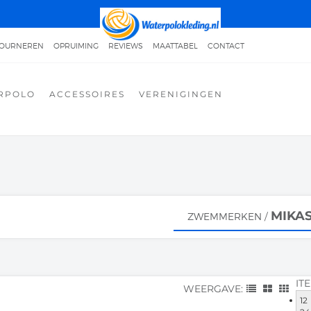
TOURNEREN
OPRUIMING
REVIEWS
MAATTABEL
CONTACT
 WATERPOLOBROEKEN
GOEDKOPE WATERPOLOBADPAKKEN
RPOLO
ACCESSOIRES
VERENIGINGEN
OEDKOPE WATERPOLOZWEMTASSEN
ZWEMWINKEL AMSTERDAM
INKEL ASSEN
ZWEMWINKEL HAARLEM
ZWEMWINKEL GRONINGEN
NKEL LELYSTAD
MIKA
ZWEMMERKEN
/
IT
WEERGAVE:
12