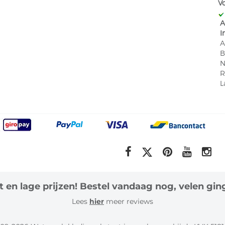
V
​
A
​
I
A
B
​ 
​
​ 
 en lage prijzen! Bestel vandaag nog, velen ging
Lees
hier
meer reviews