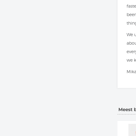
fast
been
thing
We u
abou
ever
we k
Mika
Meest 