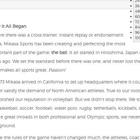
24
36
48
60
72
It All Began
84
96
re there was a cross-trainer, instant replay or endorsement
10
s, Mikasa Sports has been creating and perfecting the most
rtant part of the game:
the ball
. It all started in Hiroshima, Japan
s ago. We set the standard before there was one, and never lost th
 makes all sports great:
Passion!
973 Mikasa arrived in California to set up headquarters where it co
er satisfy the demand of North American athletes. True to our root
blished our reputation in volleyball. But we didn’t stop there. We 
asketball, soccer, football, water polo, rugby, tetherballs, kickball
 great inroads in both professional and Olympic sports, we never 
ground.
e the rules of the game haven’t changed much, the athletes, coache