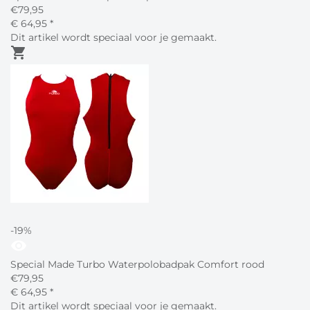
€
79,95
€
64,
95
*
Dit artikel wordt speciaal voor je gemaakt.
shopping_cart
-19%
visibility
Special Made Turbo Waterpolobadpak Comfort rood
€
79,95
€
64,
95
*
Dit artikel wordt speciaal voor je gemaakt.