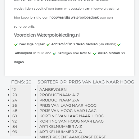
wedstrijden speelt of een team wilt voorzien van nieuwe uitrusting:
hier koop je altijd een
hoogwaardig waterpolobadpak
voor een
scherpe prijs.
Voordelen Waterpolokleding.nl
​ Zeer lage prijzen
Achteraf of in 3 delen betalen
(via Klarna)
Afhaalpunt
in Zuidland
Bezorgen met
Post NL
Ruilen binnen 30
dagen
ITEMS:
20
SORTEER OP:
PRIJS VAN LAAG NAAR HOOG
12
AANBEVOLEN
20
PRODUCTNAAM A-Z
24
PRODUCTNAAM Z-A
36
PRIJS VAN LAAG NAAR HOOG
48
PRIJS VAN HOOG NAAR LAAG
60
KORTING VAN LAAG NAAR HOOG
72
KORTING VAN HOOG NAAR LAAG
84
ARTIKELNUMMER A-Z
96
ARTIKELNUMMER Z-A
MINST RECENT AANGEPAST EERST