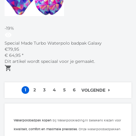
-19%
visibility
Special Made Turbo Waterpolo badpak Galaxy
€
79,95
€
64,
95
*
Dit artikel wordt speciaal voor je gemaakt.
shopping_cart
1
2
3
4
5
6
VOLGENDE
Waterpolobadpak kopen
bij Waterpolokleding.nl betekent kiezen voor
kwaliteit, comfort en maximale prestaties
. Onze waterpolobadpakken