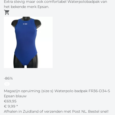
Extra stevig maar ook comfortabel Waterpolobadpak van
het bekende merk Epsan.
shopping_cart
-86%
visibility
Magazijn opruiming (size s) Waterpolo badpak FR36-D34-S
Epsan blauw
€
69,95
€
9,
99
*
Afhalen in Zuidland of verzenden met Post NL. Bestel snel!