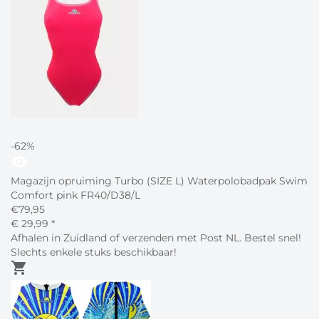
-62%
visibility
Magazijn opruiming Turbo (SIZE L) Waterpolobadpak Swim
Comfort pink FR40/D38/L
€
79,95
€
29,
99
*
Afhalen in Zuidland of verzenden met Post NL. Bestel snel!
Slechts enkele stuks beschikbaar!
shopping_cart