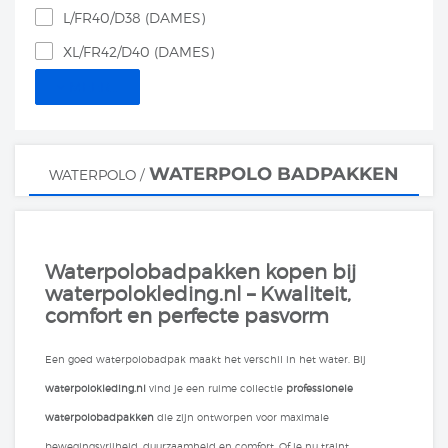
L/FR40/D38 (DAMES)
XL/FR42/D40 (DAMES)
MEER...
WATERPOLO BADPAKKEN
WATERPOLO
/
Waterpolobadpakken kopen bij
waterpolokleding.nl – Kwaliteit,
comfort en perfecte pasvorm
Een goed waterpolobadpak maakt het verschil in het water. Bij
waterpolokleding.nl
vind je een ruime collectie
professionele
waterpolobadpakken
die zijn ontworpen voor maximale
bewegingsvrijheid, duurzaamheid en comfort. Of je nu traint,