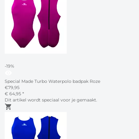
-19%
visibility
Special Made Turbo Waterpolo badpak Roze
€
79,95
€
64,
95
*
Dit artikel wordt speciaal voor je gemaakt.
shopping_cart