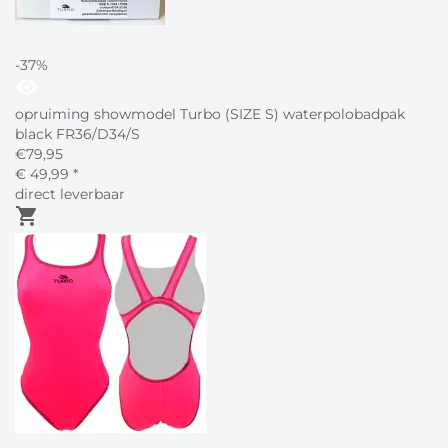
-37%
visibility
opruiming showmodel Turbo (SIZE S) waterpolobadpak
black FR36/D34/S
€
79,95
€
49,
99
*
direct leverbaar
shopping_cart