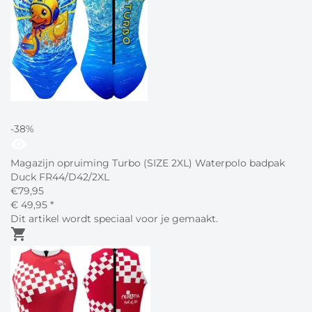
-38%
visibility
Magazijn opruiming Turbo (SIZE 2XL) Waterpolo badpak
Duck FR44/D42/2XL
€
79,95
€
49,
95
*
Dit artikel wordt speciaal voor je gemaakt.
shopping_cart