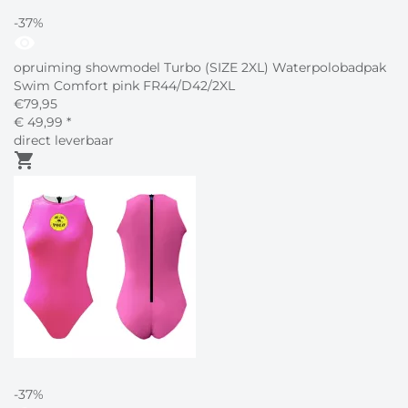
-37%
visibility
opruiming showmodel Turbo (SIZE 2XL) Waterpolobadpak
Swim Comfort pink FR44/D42/2XL
€
79,95
€
49,
99
*
direct leverbaar
shopping_cart
-37%