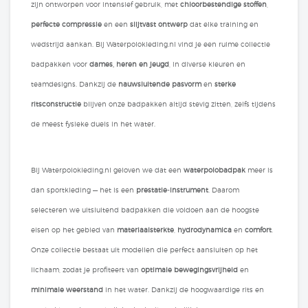
zijn ontworpen voor intensief gebruik, met
chloorbestendige stoffen
,
perfecte compressie
en een
slijtvast ontwerp
dat elke training en
wedstrijd aankan. Bij Waterpolokleding.nl vind je een ruime collectie
badpakken voor
dames, heren en jeugd
, in diverse kleuren en
teamdesigns. Dankzij de
nauwsluitende pasvorm
en
sterke
ritsconstructie
blijven onze badpakken altijd stevig zitten, zelfs tijdens
de meest fysieke duels in het water.
Bij Waterpolokleding.nl geloven we dat een
waterpolobadpak
meer is
dan sportkleding — het is een
prestatie‑instrument
. Daarom
selecteren we uitsluitend badpakken die voldoen aan de hoogste
eisen op het gebied van
materiaalsterkte
,
hydrodynamica
en
comfort
.
Onze collectie bestaat uit modellen die perfect aansluiten op het
lichaam, zodat je profiteert van
optimale bewegingsvrijheid
en
minimale weerstand
in het water. Dankzij de hoogwaardige rits en