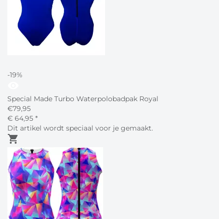
-19%
visibility
Special Made Turbo Waterpolobadpak Royal
€
79,95
€
64,
95
*
Dit artikel wordt speciaal voor je gemaakt.
shopping_cart