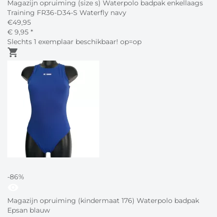
Magazijn opruiming (size s) Waterpolo badpak enkellaags
Training FR36-D34-S Waterfly navy
€
49,95
€
9,
95
*
Slechts 1 exemplaar beschikbaar! op=op
shopping_cart
-86%
visibility
Magazijn opruiming (kindermaat 176) Waterpolo badpak
Epsan blauw