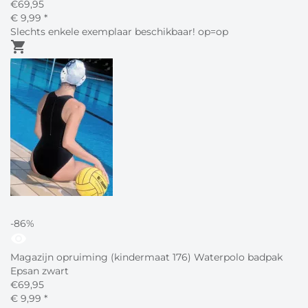
€
69,95
€
9,
99
*
Slechts enkele exemplaar beschikbaar! op=op
shopping_cart
-86%
visibility
Magazijn opruiming (kindermaat 176) Waterpolo badpak
Epsan zwart
€
69,95
€
9,
99
*