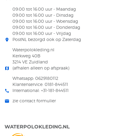
09:00 tot 16:00 uur - Maandag
09:00 tot 16:00 uur - Dinsdag
09:00 tot 16:00 uur - Woensdag
09:00 tot 16:00 uur - Donderdag
09:00 tot 16:00 uur - Vrijdag
PostNL bezorgd ook op Zaterdag
room
Waterpolokleding.nl
Kerkweg 40B
3214 VE Zuidland
(afhalen alleen op afspraak)
map
Whatsapp: 0629180112
Klantenservice: 0181-844511
International: +31-181-844511
call
zie contact formulier
mail
WATERPOLOKLEDING.NL