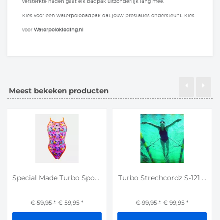
versterkte naden gaat elk badpak uitzonderlijk lang mee.
Kies voor een waterpolobadpak dat jouw prestaties ondersteunt. Kies
voor
Waterpolokleding.nl
Meest bekeken producten
Special Made Turbo Sport...
Turbo Strechcordz S-121 ...
€ 59,95
*
€ 59,95
*
€ 99,95
*
€ 99,95
*