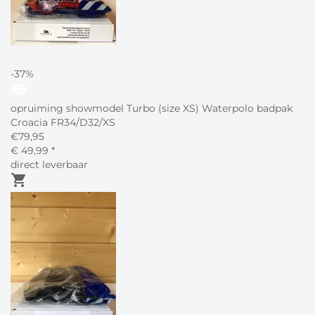
-37%
visibility
opruiming showmodel Turbo (size XS) Waterpolo badpak
Croacia FR34/D32/XS
€
79,95
€
49,
99
*
direct leverbaar
shopping_cart