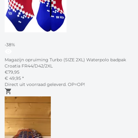
-38%
visibility
Magazijn opruiming Turbo (SIZE 2XL) Waterpolo badpak
Croatia FR44/D42/2XL
€
79,95
€
49,
95
*
Direct uit voorraad geleverd. OP=OP!
shopping_cart