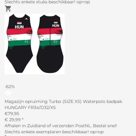
Slechts enkele stuks beschikbaar! op=op
shopping_cart
-62%
visibility
Magazijn opruiming Turbo (SIZE XS) Waterpolo badpak
HUNGARY FR34/D32/XS
€
79,95
€
29,
99
*
Afhalen in Zuidland of verzenden PostNL. Bestel snel!
Slechts enkele exemplaren beschikbaar! op=op