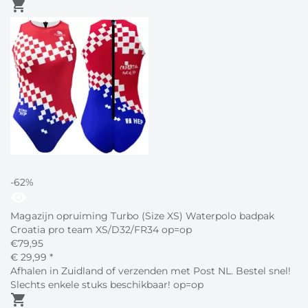
shopping_cart
-62%
visibility
Magazijn opruiming Turbo (Size XS) Waterpolo badpak
Croatia pro team XS/D32/FR34 op=op
€
79,95
€
29,
99
*
Afhalen in Zuidland of verzenden met Post NL. Bestel snel!
Slechts enkele stuks beschikbaar! op=op
shopping_cart