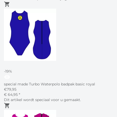
shopping_cart
-19%
visibility
special made Turbo Waterpolo badpak basic royal
€
79,95
€
64,
95
*
Dit artikel wordt speciaal voor u gemaakt.
shopping_cart